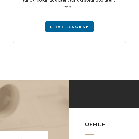
tangki solar 200 Liter , tangki solar 500 Liter ,
tan...
LIHAT LENGKAP
OFFICE