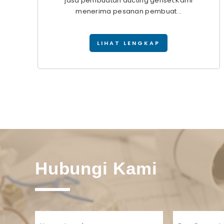
jasa pembuatan ducting genset.Kami
menerima pesanan pembuat...
LIHAT LENGKAP
Hubungi Kami