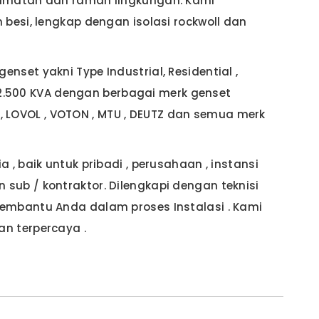
lamatan dan ramah lingkungan. Kami
besi, lengkap dengan isolasi rockwoll dan
set yakni Type Industrial, Residential ,
d 2.500 KVA dengan berbagai merk genset
I , LOVOL , VOTON , MTU , DEUTZ dan semua merk
, baik untuk pribadi , perusahaan , instansi
ub / kontraktor. Dilengkapi dengan teknisi
embantu Anda dalam proses Instalasi . Kami
n terpercaya .