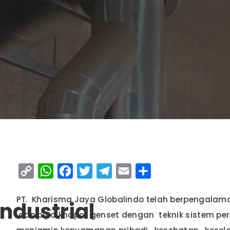
Copy
WhatsApp
Facebook
Twitter
Telegram
Email
Share
Link
PT. Kharisma Jaya Globalindo telah berpengalaman
Industrial
dan pipa knapot genset dengan teknik sistem pe