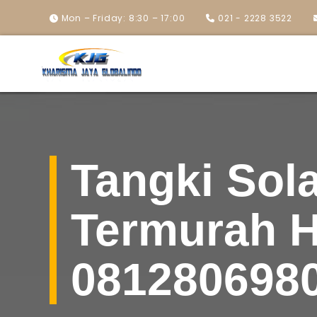
Mon – Friday: 8:30 – 17:00
021 - 2228 3522
Tangki Sola
Termurah 
081280698