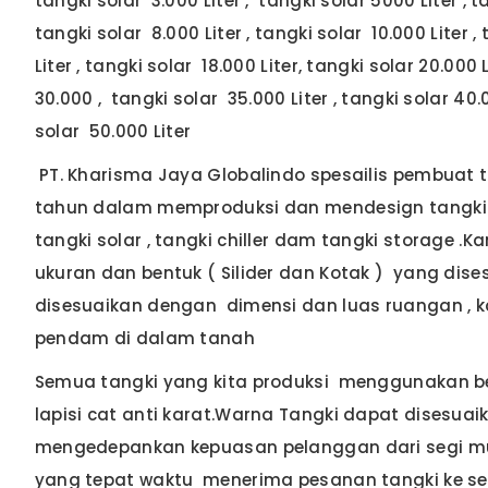
tangki solar 3.000 Liter , tangki solar 5000 Liter , ta
tangki solar 8.000 Liter , tangki solar 10.000 Liter ,
Liter , tangki solar 18.000 Liter, tangki solar 20.000 
30.000 , tangki solar 35.000 Liter , tangki solar 40.0
solar 50.000 Liter
PT. Kharisma Jaya Globalindo spesailis pembuat t
tahun dalam memproduksi dan mendesign tangki .
tangki solar , tangki chiller dam tangki storag
ukuran dan bentuk ( Silider dan Kotak ) yang di
disesuaikan dengan dimensi dan luas ruangan , 
pendam di dalam tanah
Semua tangki yang kita produksi menggunakan bes
lapisi cat anti karat.Warna Tangki dapat disesuai
mengedepankan kepuasan pelanggan dari segi mu
yang tepat waktu menerima pesanan tangki ke se