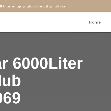
kharismajayaglobalindo@gmail.com
Home
r 6000Liter
Hub
069