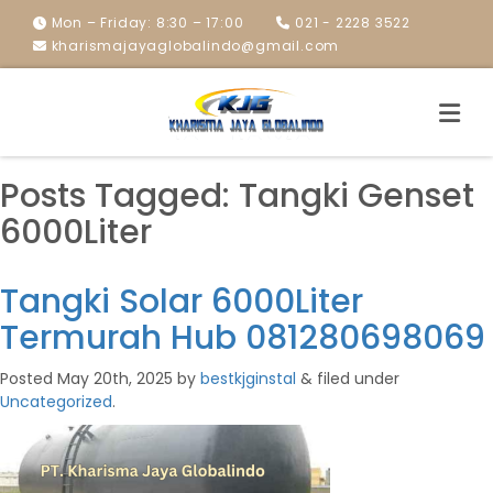
Mon – Friday: 8:30 – 17:00
021 - 2228 3522
kharismajayaglobalindo@gmail.com
Posts Tagged:
Tangki Genset
6000Liter
Tangki Solar 6000Liter
Termurah Hub 081280698069
Posted
May 20th, 2025
by
bestkjginstal
&
filed under
Uncategorized
.