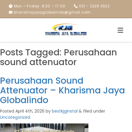
Mon – Friday: 8:30 – 17:00
021 - 2228 3522
kharismajayaglobalindo@gmail.com
Posts Tagged:
Perusahaan
sound attenuator
Perusahaan Sound
Attenuator – Kharisma Jaya
Globalindo
Posted
April 4th, 2026
by
bestkjginstal
&
filed under
Uncategorized
.