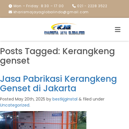
Mon – Friday: 8:30 – 17:00
021 - 2228 3522
kharismajayaglobalindo@gmail.com
Posts Tagged:
Kerangkeng
genset
Jasa Pabrikasi Kerangkeng
Genset di Jakarta
Posted
May 20th, 2025
by
bestkjginstal
&
filed under
Uncategorized
.