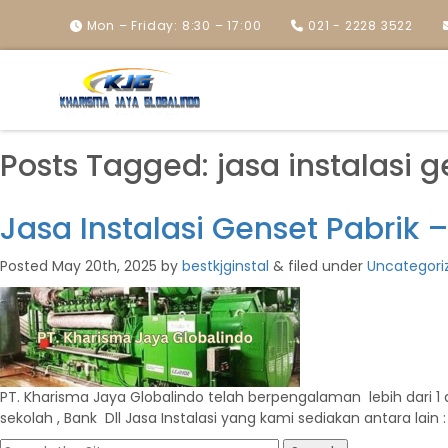
Mon – Friday: 8:30 – 17:00
021 - 2228 3522
Posts Tagged:
jasa instalasi g
Jasa Instalasi Genset Pabrik 
Posted
May 20th, 2025
by
bestkjginstal
&
filed under
Uncategori
PT. Kharisma Jaya Globalindo telah berpengalaman lebih dari 1 d
sekolah , Bank Dll Jasa Instalasi yang kami sediakan antara lai