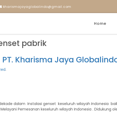
kharismajayaglobalindo@gmail.com
Home
enset pabrik
– PT. Kharisma Jaya Globalind
zed
.
ekade dalam Instalasi genset keseluruh wilayah Indonesia baik u
n : Melayani Pemesanan keseluruh wilayah Indonesia . Didukung o