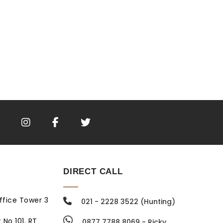
DIRECT CALL
ffice Tower 3
021 - 2228 3522 (Hunting)
 No 101. RT
0877 7788 8069 - Ricky