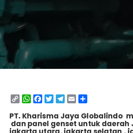
Copy
WhatsApp
Facebook
Twitter
Telegram
Email
Share
Link
PT. Kharisma Jaya Globalindo m
dan panel genset untuk daerah J
jakarta utara, jakarta selatan , 